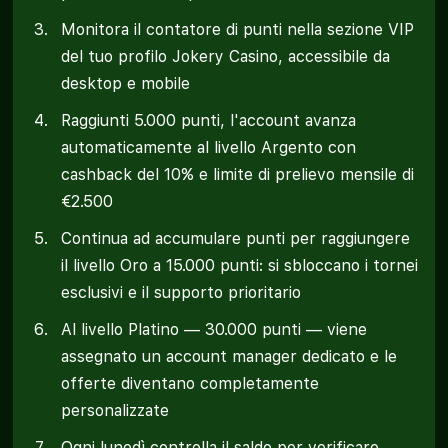
Monitora il contatore di punti nella sezione VIP
del tuo profilo Jokery Casino, accessibile da
desktop e mobile
Raggiunti 5.000 punti, l'account avanza
automaticamente al livello Argento con
cashback del 10% e limite di prelievo mensile di
€2.500
Continua ad accumulare punti per raggiungere
il livello Oro a 15.000 punti: si sbloccano i tornei
esclusivi e il supporto prioritario
Al livello Platino — 30.000 punti — viene
assegnato un account manager dedicato e le
offerte diventano completamente
personalizzate
Ogni lunedì controlla il saldo per verificare