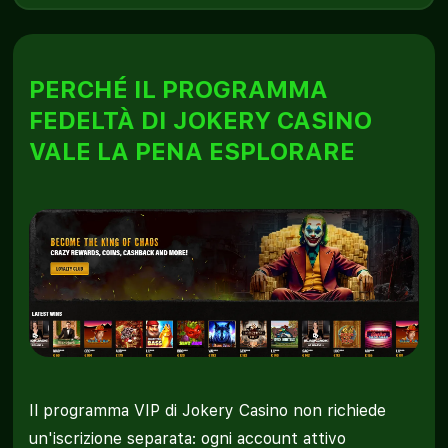
Perché il programma fedeltà di Jokery Casino vale
la pena esplorare
Il programma VIP di Jokery Casino: struttura e
vantaggi per livello
PERCHÉ IL PROGRAMMA
FEDELTÀ DI JOKERY CASINO
Come funziona il cashback di Jokery Casino e
quando viene accreditato
VALE LA PENA ESPLORARE
Tornei e promozioni esclusive per i VIP di Jokery
Casino
Jokery Casino VIP da smartphone: gestione del
programma fedeltà in mobilità
Come salire di livello nel programma VIP di Jokery
Casino: guida completa
Il programma VIP di Jokery Casino non richiede
un'iscrizione separata: ogni account attivo