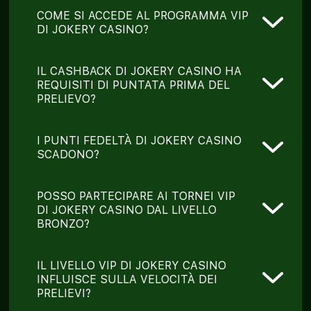
COME SI ACCEDE AL PROGRAMMA VIP
DI JOKERY CASINO?
Non è necessaria alcuna iscrizione separata.
IL CASHBACK DI JOKERY CASINO HA
Ogni account Jokery Casino entra
REQUISITI DI PUNTATA PRIMA DEL
automaticamente al livello Bronzo al
PRELIEVO?
momento della registrazione e inizia ad
accumulare punti fedeltà dalla prima
sessione di gioco. L'avanzamento ai livelli
I termini specifici del cashback VIP di
superiori avviene automaticamente al
I PUNTI FEDELTÀ DI JOKERY CASINO
Jokery Casino sono indicati nella sezione
raggiungimento delle soglie di punti previste.
SCADONO?
promozioni del sito. In generale, il cashback
settimanale tende ad avere requisiti di
puntata inferiori rispetto al bonus di
I punti fedeltà di Jokery Casino rimangono
POSSO PARTECIPARE AI TORNEI VIP
benvenuto standard. Si consiglia di
validi finché l'account mantiene una
verificare le condizioni aggiornate
DI JOKERY CASINO DAL LIVELLO
sessione di gioco attiva nel periodo di
direttamente su Jokery Casino prima di
BRONZO?
riferimento. Un account inattivo per un
pianificare l'utilizzo del cashback.
periodo prolungato potrebbe subire una
riduzione del contatore di punti secondo le
I tornei esclusivi con montepremi garantiti
condizioni del programma fedeltà disponibili
IL LIVELLO VIP DI JOKERY CASINO
su Jokery Casino sono riservati ai livelli Oro
nella sezione dedicata del sito.
INFLUISCE SULLA VELOCITÀ DEI
e Platino. I giocatori Bronzo e Argento
PRELIEVI?
possono partecipare ai tornei aperti a tutti i
livelli, che vengono organizzati regolarmente