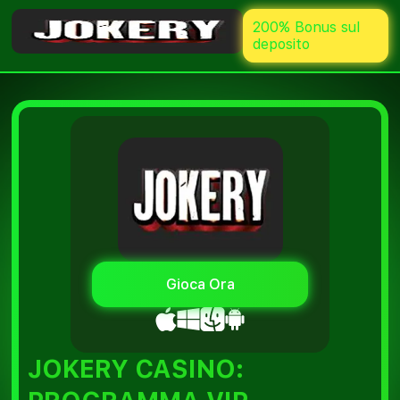
200% Bonus sul
deposito
Gioca Ora
JOKERY CASINO: