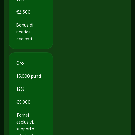
€2.500
Bonus di
ricarica
dedicati
Oro
15.000 punti
12%
€5.000
Tornei
esclusivi,
supporto