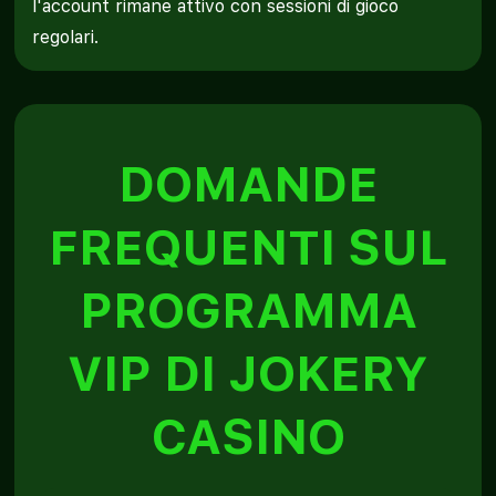
l'account rimane attivo con sessioni di gioco
regolari.
DOMANDE
FREQUENTI SUL
PROGRAMMA
VIP DI JOKERY
CASINO