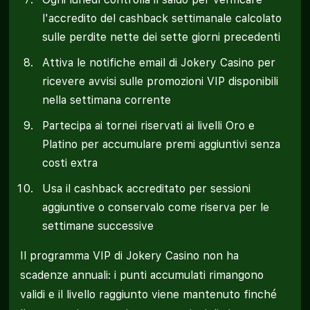
l'accredito del cashback settimanale calcolato
sulle perdite nette dei sette giorni precedenti
Attiva le notifiche email di Jokery Casino per
ricevere avvisi sulle promozioni VIP disponibili
nella settimana corrente
Partecipa ai tornei riservati ai livelli Oro e
Platino per accumulare premi aggiuntivi senza
costi extra
Usa il cashback accreditato per sessioni
aggiuntive o conservalo come riserva per le
settimane successive
Il programma VIP di Jokery Casino non ha
scadenze annuali: i punti accumulati rimangono
validi e il livello raggiunto viene mantenuto finché